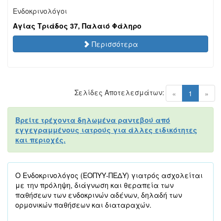
Ενδοκρινολόγοι
Αγίας Τριάδος 37, Παλαιό Φάληρο
Περισσότερα
Σελίδες Αποτελεσμάτων:
(current)
«
1
»
Βρείτε τρέχοντα δηλωμένα ραντεβού από
εγγεγραμμένους ιατρούς για άλλες ειδικότητες
και περιοχές.
Ο Ενδοκρινολόγος (ΕΟΠΥΥ-ΠΕΔΥ) γιατρός ασχολείται
με την πρόληψη, διάγνωση και θεραπεία των
παθήσεων των ενδοκρινών αδένων, δηλαδή των
ορμονικών παθήσεων και διαταραχών.