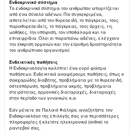
Ενδοκρινικό σύστημα
Το ενδοκρινικό σύστημα του ανθρώπου απαρτίζεται
από ένα σύνολο αδένων. Πιο συγκεκριμένα,
αποτελείται από τον θυρεοειδή, το πάγκρεας, τους
παραθυρεοειδείς, το πάγκρεας, τους όρχεις, τις
ωοθήκες, την υπόφυση, τον υποθάλαμο και τα
επινεφρίδια. Όλοι οι παραπάνω αδένες, ελέγχουν
την έκκριση ορμονών και την εύρυθμη δραστηριότητα
του ανθρώπινου οργανισμού.
Ενδεικτικές παθήσεις
Η Ενδοκρινολογία καλύπτει ένα ευρύ φάσμα
παθήσεων. Ενδεικτικά αναφέρουμε παθήσεις, όπως ο
σακχαρώδης διαβήτης, προβλήματα με το θυρεοειδή,
οστεοπόρωση, προβλήματα ακμής, προβλήματα
στειρότητας, ορμονικές διαταραχές, διαταραχές
στην περίοδο των γυναικών, κ.α
Εάν μένετε σε Παλαιό Φάληρο, αναζητήστε τον
Ενδοκρινολόγο της επιλογής σας για περισσότερες
πληροφορίες ή κλείστε ηλεκτρονικά (online) το
ραντεβού σας.