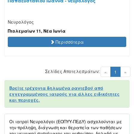
Παπαευσταθίου Ιωάννα - νευρολόγος
Νευρολόγος
Πτολεμαίων 11, Νέα Ιωνία
Περισσότερα
Σελίδες Αποτελεσμάτων:
(current)
«
1
»
Βρείτε τρέχοντα δηλωμένα ραντεβού από
εγγεγραμμένους ιατρούς για άλλες ειδικότητες
και περιοχές.
Οι ιατροί Νευρολόγοι (ΕΟΠΥΥ-ΠΕΔΥ) ασχολούνται με
την πρόληψη, διάγνωση και θεραπεία των παθήσεων
του νευρικού συστήματος του ανθρώπου, δηλαδή με