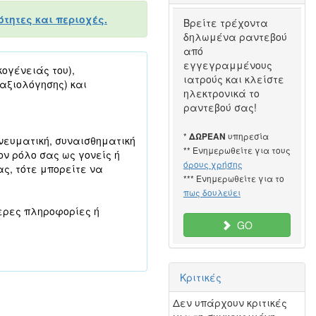
τητες και περιοχές.
Βρείτε τρέχοντα
δηλωμένα ραντεβού
από
εγγεγραμμένους
ογένειάς του),
ιατρούς και κλείστε
αξιολόγησης) και
ηλεκτρονικά το
ραντεβού σας!
*
υπηρεσία
ΔΩΡΕΑΝ
πνευματική, συναισθηματική
** Ενημερωθείτε για τους
ον ρόλο σας ως γονείς ή
όρους χρήσης
ας, τότε μπορείτε να
*** Ενημερωθείτε για το
πως δουλεύει
ερες πληροφορίες ή
GO
Κριτικές
Δεν υπάρχουν κριτικές