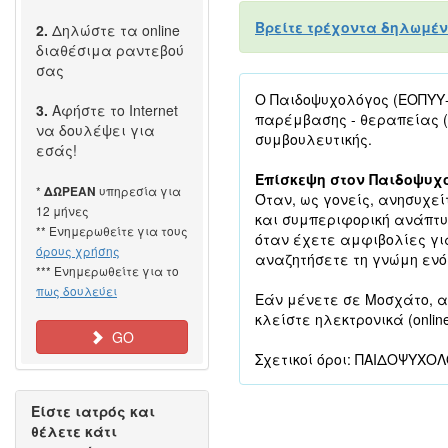
Βρείτε τρέχοντα δηλωμέν
2.
Δηλώστε τα online
διαθέσιμα ραντεβού
σας
Ο Παιδοψυχολόγος (ΕΟΠΥΥ-Π
3.
Αφήστε το Internet
παρέμβασης - θεραπείας 
να δουλέψει για
συμβουλευτικής.
εσάς!
Επίσκεψη στον Παιδοψυχ
*
υπηρεσία για
ΔΩΡΕΑΝ
Όταν, ως γονείς, ανησυχεί
12 μήνες
και συμπεριφορική ανάπτυξ
** Ενημερωθείτε για τους
όταν έχετε αμφιβολίες για
όρους χρήσης
αναζητήσετε τη γνώμη ενό
*** Ενημερωθείτε για το
πως δουλεύει
Εάν μένετε σε Μοσχάτο, α
κλείστε ηλεκτρονικά (onlin
GO
Σχετικοί όροι: ΠΑΙΔΟΨΥΧΟ
Είστε ιατρός και
θέλετε κάτι