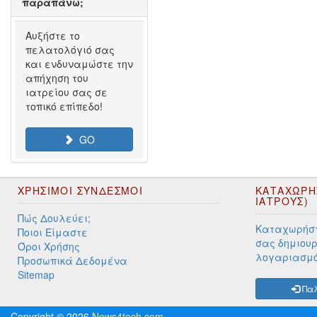
παραπάνω;
Αυξήστε το
πελατολόγιό σας
και ενδυναμώστε την
απήχηση του
ιατρείου σας σε
τοπικό επίπεδο!
GO
ΧΡΉΣΙΜΟΙ ΣΎΝΔΕΣΜΟΙ
ΚΑΤΑΧΩΡΗ
ΙΑΤΡΟΥΣ)
Πώς Δουλεύει;
Καταχωρήστ
Ποιοι Είμαστε
σας δημιουρ
Όροι Χρήσης
λογαριασμ
Προσωπικά Δεδομένα
Sitemap
Παλ
Copyright © 2026
News4tech.com