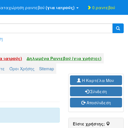
αταχώρηση ραντεβού
(για ιατρούς)
0 ραντεβού
?]
α ιατρούς)
Δηλωμένα Ραντεβού (για χρήστες)
στε
Όροι Χρήσης
Sitemap
H Καρτέλα Μου
Σύνδεση
Αποσύνδεση
Είστε χρήστης;