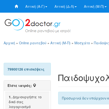
Αττική (Α-Γ)
Αττική (Δ-Λ)
Αττική (Μ-Π)
Αρχική
»
Online ραντεβού
»
Αττική (Μ-Π)
»
Μοσχάτο
»
Παιδοψυ
79900126 επισκέψεις
Παιδοψυχολ
Είστε ιατρός;
1.
Δημιουργήστε το
Προσωρινά δεν υπάρχουν κ
δικό σας
λογαριασμό