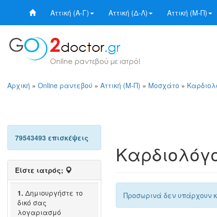
Αττική (Α-Γ)
Αττική (Δ-Λ)
Αττική (Μ-Π)
Αρχική
»
Online ραντεβού
»
Αττική (Μ-Π)
»
Μοσχάτο
»
Καρδιολ
79543493 επισκέψεις
Καρδιολόγο
Είστε ιατρός;
1.
Δημιουργήστε το
Προσωρινά δεν υπάρχουν κ
δικό σας
λογαριασμό