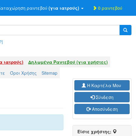
αταχώρηση ραντεβού
(για ιατρούς)
0 ραντεβού
?]
α ιατρούς)
Δηλωμένα Ραντεβού (για χρήστες)
στε
Όροι Χρήσης
Sitemap
H Καρτέλα Μου
Σύνδεση
Αποσύνδεση
Είστε χρήστης;