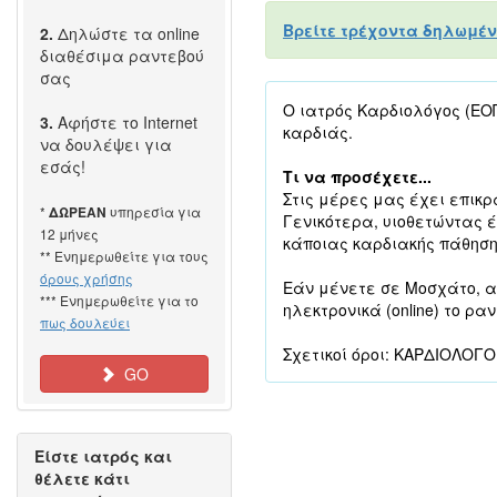
Βρείτε τρέχοντα δηλωμέν
2.
Δηλώστε τα online
διαθέσιμα ραντεβού
σας
Ο ιατρός Καρδιολόγος (ΕΟ
3.
Αφήστε το Internet
καρδιάς.
να δουλέψει για
εσάς!
Τι να προσέχετε...
Στις μέρες μας έχει επικρ
*
υπηρεσία για
ΔΩΡΕΑΝ
Γενικότερα, υιοθετώντας έ
12 μήνες
κάποιας καρδιακής πάθηση
** Ενημερωθείτε για τους
όρους χρήσης
Εάν μένετε σε Μοσχάτο, α
*** Ενημερωθείτε για το
ηλεκτρονικά (online) το ρα
πως δουλεύει
Σχετικοί όροι: ΚΑΡΔΙΟΛΟΓ
GO
Είστε ιατρός και
θέλετε κάτι