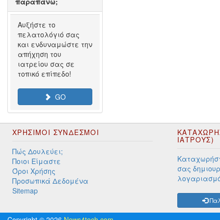
παραπάνω;
Αυξήστε το
πελατολόγιό σας
και ενδυναμώστε την
απήχηση του
ιατρείου σας σε
τοπικό επίπεδο!
GO
ΧΡΉΣΙΜΟΙ ΣΎΝΔΕΣΜΟΙ
ΚΑΤΑΧΩΡΗ
ΙΑΤΡΟΥΣ)
Πώς Δουλεύει;
Καταχωρήστ
Ποιοι Είμαστε
σας δημιουρ
Όροι Χρήσης
λογαριασμ
Προσωπικά Δεδομένα
Sitemap
Παλ
Copyright © 2026
News4tech.com