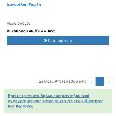
Ιωαννίδου Σοφία
Καρδιολόγος
Λυκούργου 46, Καλλιθέα
Περισσότερα
Σελίδες Αποτελεσμάτων:
(current)
«
1
»
Βρείτε τρέχοντα δηλωμένα ραντεβού από
εγγεγραμμένους ιατρούς για άλλες ειδικότητες
και περιοχές.