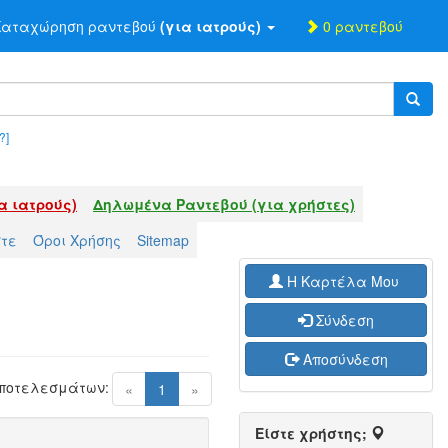
αταχώρηση ραντεβού
(για ιατρούς)
0 ραντεβού
?]
α ιατρούς)
Δηλωμένα Ραντεβού (για χρήστες)
στε
Όροι Χρήσης
Sitemap
H Καρτέλα Μου
Σύνδεση
Αποσύνδεση
Αποτελεσμάτων:
(current)
«
1
»
Είστε χρήστης;