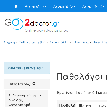
Αττική (Α-Γ)
Αττική (Δ-Λ)
Αττική (Μ-Π)
Αρχική
»
Online ραντεβού
»
Αττική (Α-Γ)
»
Γλυφάδα
»
Παθολόγ
79847303 επισκέψεις
Παθολόγοι
Είστε ιατρός;
Εμφάνιση
1
ως
4
(από
4
κατα
1.
Δημιουργήστε το
δικό σας
λογαριασμό
Προβολή
Λίστα
Πλέγ