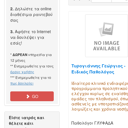
2.
Δηλώστε τα online
διαθέσιμα ραντεβού
σας
3.
Αφήστε το Internet
να δουλέψει για
εσάς!
*
υπηρεσία για
ΔΩΡΕΑΝ
12 μήνες
Τυρογιάννης Γεώργιος -
** Ενημερωθείτε για τους
Ειδικός Παθολόγος
όρους χρήσης
*** Ενημερωθείτε για το
Ιδιαίτερο κλινικό ενδιαφέρ
πως δουλεύει
προγράμματα προληπτικού
ελέγχου κυρίως σε ευαίσθ
GO
ομάδες του πληθυσμού, όπ
ασθενείς με υποτροπιάζου
λοιμώξεις και χρόνια νοσ
Είστε ιατρός και
Παθολόγοι ΓΛΥΦΑΔΑ
θέλετε κάτι