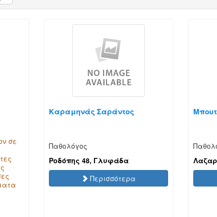
Καραμηνάς Σαράντος
Μπουτ
ον σε
Παθολόγος
Παθολ
ητες
Ροδόπης 48, Γλυφάδα
Λαζαρ
ως
σες
Περισσότερα
ήματα