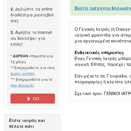
Βρείτε τρέχοντα δηλωμέν
2.
Δηλώστε τα online
διαθέσιμα ραντεβού
σας
Ο Γενικός Ιατρός (ή Οικογ
3.
Αφήστε το Internet
ιατρική φροντίδα για άτο
να δουλέψει για
μια οργανωμένη κοινότητα
εσάς!
Ενδεικτικές υπηρεσίες
*
υπηρεσία για
ΔΩΡΕΑΝ
Ένας Γενικός Ιατρός μπορ
12 μήνες
αγωγή. Επίσης, παρέχει πρ
** Ενημερωθείτε για τους
όρους χρήσης
Εάν μένετε σε Γλυφάδα, αν
*** Ενημερωθείτε για το
πληροφορίες ή κλείστε ηλε
πως δουλεύει
Σχετικοί όροι: ΓΕΝΙΚΟΙ ΙΑ
GO
Είστε ιατρός και
θέλετε κάτι