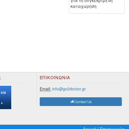
για τη συγκεκριμένη
καταχώρηση
;
ΕΠΙΚΟΙΝΩΝΊΑ
Email:
info@go2doctor.gr
Contact Us
Αρχική
|
Επικοινωνία