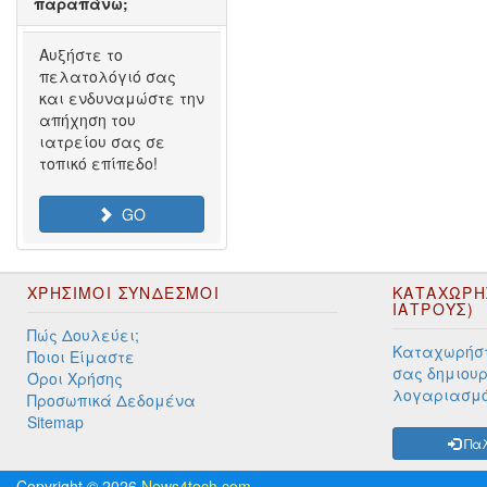
παραπάνω;
Αυξήστε το
πελατολόγιό σας
και ενδυναμώστε την
απήχηση του
ιατρείου σας σε
τοπικό επίπεδο!
GO
ΧΡΉΣΙΜΟΙ ΣΎΝΔΕΣΜΟΙ
ΚΑΤΑΧΩΡΗ
ΙΑΤΡΟΥΣ)
Πώς Δουλεύει;
Καταχωρήστ
Ποιοι Είμαστε
σας δημιουρ
Όροι Χρήσης
λογαριασμ
Προσωπικά Δεδομένα
Sitemap
Παλ
Copyright © 2026
News4tech.com