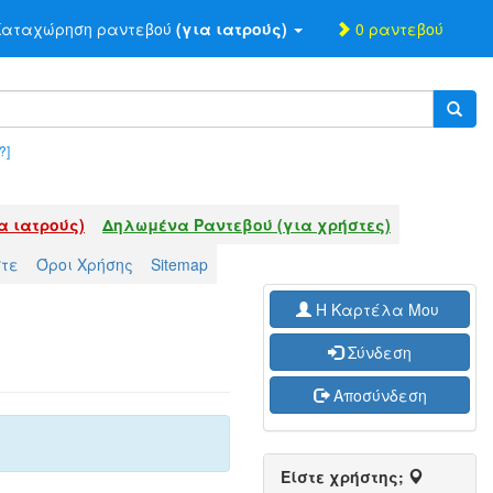
αταχώρηση ραντεβού
(για ιατρούς)
0 ραντεβού
?]
α ιατρούς)
Δηλωμένα Ραντεβού (για χρήστες)
στε
Όροι Χρήσης
Sitemap
H Καρτέλα Μου
Σύνδεση
Αποσύνδεση
Είστε χρήστης;