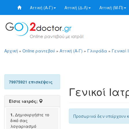
Αττική (Α-Γ)
Αττική (Δ-Λ)
Αττική (Μ-Π)
Αρχική
»
Online ραντεβού
»
Αττική (Α-Γ)
»
Γλυφάδα
»
Γενικοί
79975921 επισκέψεις
Γενικοί Ια
Είστε ιατρός;
1.
Δημιουργήστε το
Προσωρινά δεν υπάρχουν κ
δικό σας
λογαριασμό