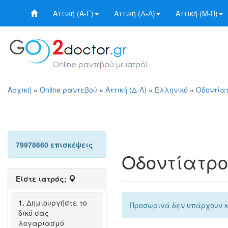
Αττική (Α-Γ)
Αττική (Δ-Λ)
Αττική (Μ-Π)
Αρχική
»
Online ραντεβού
»
Αττική (Δ-Λ)
»
Ελληνικό
»
Οδοντίατ
79978660 επισκέψεις
Οδοντίατρο
Είστε ιατρός;
1.
Δημιουργήστε το
Προσωρινά δεν υπάρχουν κ
δικό σας
λογαριασμό