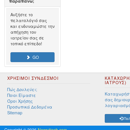
παραπάνω;
Αυξήστε το
πελατολόγιό σας
και ενδυναμώστε την
απήχηση του
ιατρείου σας σε
τοπικό επίπεδο!
GO
ΧΡΉΣΙΜΟΙ ΣΎΝΔΕΣΜΟΙ
ΚΑΤΑΧΩΡΗ
ΙΑΤΡΟΥΣ)
Πώς Δουλεύει;
Καταχωρήστ
Ποιοι Είμαστε
σας δημιουρ
Όροι Χρήσης
λογαριασμ
Προσωπικά Δεδομένα
Sitemap
Παλ
Copyright © 2026
News4tech.com