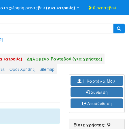
αταχώρηση ραντεβού
(για ιατρούς)
0 ραντεβού
?]
α ιατρούς)
Δηλωμένα Ραντεβού (για χρήστες)
στε
Όροι Χρήσης
Sitemap
H Καρτέλα Μου
Σύνδεση
Αποσύνδεση
Είστε χρήστης;