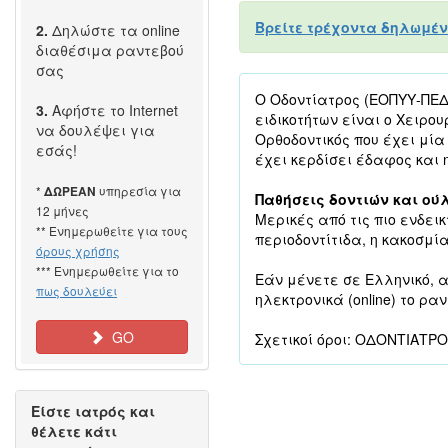
Βρείτε τρέχοντα δηλωμέν
2.
Δηλώστε τα online
διαθέσιμα ραντεβού
σας
Ο Οδοντίατρος (ΕΟΠΥΥ-ΠΕΔΥ
3.
Αφήστε το Internet
ειδικοτήτων είναι ο Χειρο
να δουλέψει για
Ορθοδοντικός που έχει μία
εσάς!
έχει κερδίσει έδαφος και η
*
υπηρεσία για
ΔΩΡΕΑΝ
Παθήσεις δοντιών και ού
12 μήνες
Μερικές από τις πιο ενδεικ
** Ενημερωθείτε για τους
περιοδοντίτιδα, η κακοσμία
όρους χρήσης
*** Ενημερωθείτε για το
Εάν μένετε σε Ελληνικό, 
πως δουλεύει
ηλεκτρονικά (online) το ρα
GO
Σχετικοί όροι: ΟΔΟΝΤΙΑΤΡ
Είστε ιατρός και
θέλετε κάτι