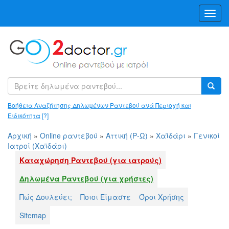
Toggl
Navig
Βοήθεια Αναζήτησης Δηλωμένων Ραντεβού ανά Περιοχή και
Ειδικότητα
[?]
Αρχική
»
Online ραντεβού
»
Αττική (Ρ-Ω)
»
Χαϊδάρι
»
Γενικοί
Ιατροί (Χαϊδάρι)
Καταχώρηση Ραντεβού (για ιατρούς)
Δηλωμένα Ραντεβού (για χρήστες)
Πώς Δουλεύει;
Ποιοι Είμαστε
Όροι Χρήσης
Sitemap