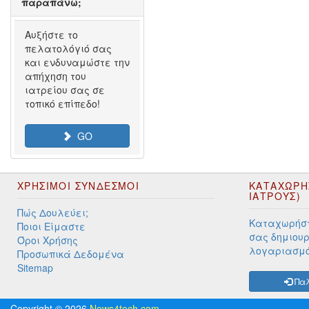
παραπάνω;
Αυξήστε το
πελατολόγιό σας
και ενδυναμώστε την
απήχηση του
ιατρείου σας σε
τοπικό επίπεδο!
GO
ΧΡΉΣΙΜΟΙ ΣΎΝΔΕΣΜΟΙ
ΚΑΤΑΧΩΡΗ
ΙΑΤΡΟΥΣ)
Πώς Δουλεύει;
Καταχωρήστ
Ποιοι Είμαστε
σας δημιουρ
Όροι Χρήσης
λογαριασμ
Προσωπικά Δεδομένα
Sitemap
Παλ
Copyright © 2026
News4tech.com