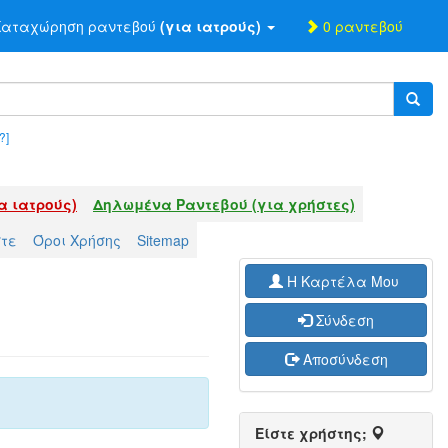
αταχώρηση ραντεβού
(για ιατρούς)
0 ραντεβού
?]
α ιατρούς)
Δηλωμένα Ραντεβού (για χρήστες)
στε
Όροι Χρήσης
Sitemap
H Καρτέλα Μου
Σύνδεση
Αποσύνδεση
Είστε χρήστης;