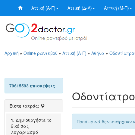
Αττική (Α-Γ)
Αττική (Δ-Λ)
Αττική (Μ-Π)
Αρχική
»
Online ραντεβού
»
Αττική (Α-Γ)
»
Αθήνα
»
Οδοντίατροι
79615593 επισκέψεις
Οδοντίατρο
Είστε ιατρός;
1.
Δημιουργήστε το
Προσωρινά δεν υπάρχουν κ
δικό σας
λογαριασμό