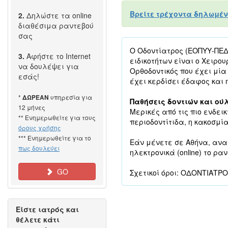
Βρείτε τρέχοντα δηλωμέν
2.
Δηλώστε τα online
διαθέσιμα ραντεβού
σας
Ο Οδοντίατρος (ΕΟΠΥΥ-ΠΕΔΥ
3.
Αφήστε το Internet
ειδικοτήτων είναι ο Χειρο
να δουλέψει για
Ορθοδοντικός που έχει μία
εσάς!
έχει κερδίσει έδαφος και η
*
υπηρεσία για
ΔΩΡΕΑΝ
Παθήσεις δοντιών και ού
12 μήνες
Μερικές από τις πιο ενδεικ
** Ενημερωθείτε για τους
περιοδοντίτιδα, η κακοσμία
όρους χρήσης
*** Ενημερωθείτε για το
Εάν μένετε σε Αθήνα, ανα
πως δουλεύει
ηλεκτρονικά (online) το ρα
GO
Σχετικοί όροι: ΟΔΟΝΤΙΑΤΡ
Είστε ιατρός και
θέλετε κάτι